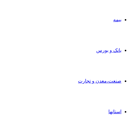
بیمه
بانک و بورس
صنعت،معدن و تجارت
استانها