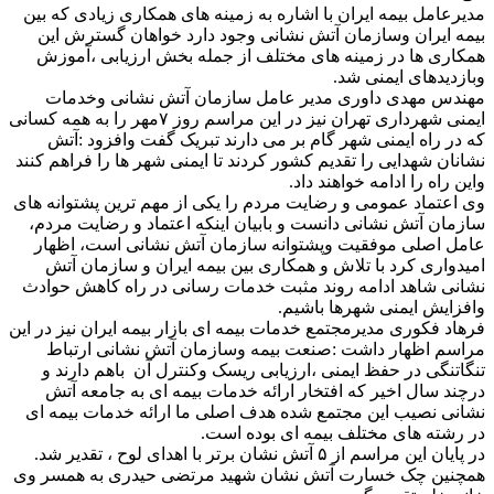
مدیرعامل بیمه ایران با اشاره به زمینه های همکاری زیادی که بین
بیمه ایران وسازمان آتش نشانی وجود دارد خواهان گسترش این
همکاری ها در زمینه های مختلف از جمله بخش ارزیابی ،آموزش
وبازدیدهای ایمنی شد.
مهندس مهدی داوری مدیر عامل سازمان آتش نشانی وخدمات
ایمنی شهرداری تهران نیز در این مراسم روز ۷مهر را به همه کسانی
که در راه ایمنی شهر گام بر می دارند تبریک گفت وافزود :آتش
نشانان شهدایی را تقدیم کشور کردند تا ایمنی شهر ها را فراهم کنند
واین راه را ادامه خواهند داد.
وی اعتماد عمومی و رضایت مردم را یکی از مهم ترین پشتوانه های
سازمان آتش نشانی دانست و بابیان اینکه اعتماد و رضایت مردم،
عامل اصلی موفقیت وپشتوانه سازمان آتش نشانی است، اظهار
امیدواری کرد با تلاش و همکاری بین بیمه ایران و سازمان آتش
نشانی شاهد ادامه روند مثبت خدمات رسانی در راه کاهش حوادث
وافزایش ایمنی شهرها باشیم.
فرهاد فکوری مدیرمجتمع خدمات بیمه ای بازار بیمه ایران نیز در این
مراسم اظهار داشت :صنعت بیمه وسازمان آتش نشانی ارتباط
تنگاتنگی در حفظ ایمنی ،ارزیابی ریسک وکنترل آن باهم دارند و
درچند سال اخیر که افتخار ارائه خدمات بیمه ای به جامعه آتش
نشانی نصیب این مجتمع شده هدف اصلی ما ارائه خدمات بیمه ای
در رشته های مختلف بیمه ای بوده است.
در پایان این مراسم از ۵ آتش نشان برتر با اهدای لوح ، تقدیر شد.
همچنین چک خسارت آتش نشان شهید مرتضی حیدری به همسر وی