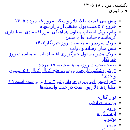
یکشنبه, مرداد ۱۸ ۱۴۰۵
خبر فوری
پیش‌بینی قیمت طلا، دلار و سکه امروز ۱۸ مرداد ۱۴۰۵
خروج ۵.۳ همت پول حقیقی از بازار سهام
پیام تبریک انتصاب معاون هماهنگی امور اقتصادی استانداری
کرمانشاه جناب آقای حسن
تبریک سردبیر به مناسبت روز خبرنگار۱۴۰۵
تنش میان رسانه و دولت
تبریک مدیر مسئول خبرگزاری اقتصاد ناب به مناسبت روز
خبرنگار
صفحه نخست روزنامه‌ها – شنبه ۱۷ مرداد
*رکوردشکنی تاریخی بورس با فتح کانال کانال ۵.۴ میلیون
واحدی*
*چرا قبض آب و برق خرداد و تیر ۳ تا ۴ برابر شده است؟ *
میلیاردها دلار پول نفت در جیب واسطه‌ها
نوار کناری
نوشته تصادفی
ورود
اینستاگرام
یوتیوب
توییتر