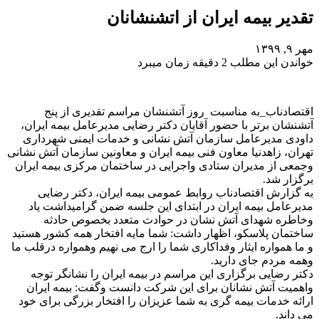
تقدیر بیمه ایران از اتشنشانان
مهر ۹, ۱۳۹۹
خواندن این مطلب 2 دقیقه زمان میبرد
اقتصادناب_به مناسبت روز آتشنشان مراسم تقدیری از پنج
آتشنشان برتر با حضور آقایان دکتر رضایی مدیرعامل بیمه ایران،
داودی مدیرعامل سازمان آتش نشانی و خدمات ایمنی شهرداری
تهران، زاهدنیا معاون فنی بیمه ایران و معاونین سازمان آتش نشانی
وجمعی از مدیران ستادی واجرایی در ساختمان مرکزی بیمه ایران
برگزار شد.
به گزارش اقتصادناب روابط عمومی بیمه ایران، دکتر رضایی
مدیرعامل بیمه ایران در ابتدای این جلسه ضمن گرامیداشت یاد
وخاطره شهدای آتش نشان در حوادث متعدد بخصوص حادثه
ساختمان پلاسکو، اظهار داشت: شما مایه افتخار همه کشور هستید
و ما همواره ایثار وفداکاری شما را ارج می نهیم وهمواره درقلب ما
وهمه مردم جای دارید.
دکتر رضایی برگزاری این مراسم در بیمه ایران را نشانگر توجه
واهمیت آتش نشانان برای این شرکت دانست وگفت: بیمه ایران
ارائه خدمات بیمه گری به شما عزیزان را افتخار بزرگی برای خود
می داند.