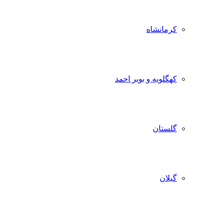
کرمانشاه
کهگلویه و بویر احمد
گلستان
گیلان