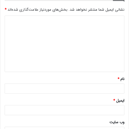
رنگ‌آمیزی و رنگرزی محسوب می‌شود.
نشانی ایمیل شما منتشر نخواهد شد.
بخش‌های موردنیاز علامت‌گذاری شده‌اند
*
رافع گفت: در کنار آن فرش سنت‌آفرین نیز بوده به نحوی که
بیان‌کننده حالات، باورها و اعتقادات دینی مردمان ایران زمین است و
مکنونات قلبی مردم پاک‌سرشت را در خود جای داده است، پس باید
توجه بیشتری به این صنعت مهم داشت.
رئیس مرکز ملی فرش ایران استان زنجان را مهد فرهنگ و ادب عنوان
کرد و افزود: ایجاد پایانه‌های صادراتی فرش. در زنجان نقطه عطفی در
توسعه زیرساخت‌های صادراتی و هویت ایرانی اسلامی به شمار
می‌رود.
نام
*
وی با بیان اینکه در زنجیره تولید و ارزش قالی‌بافی اقدامات اصولی و
کار خاصی انجام نشده است، ادامه داد: ۳۱ صنعت وابسته به فرش در
ایمیل
*
کشور وجود دارد که اگر در توسعه و فروش آن رونق ایجاد شود، توسعه
همه جانبه را به دنبال خواهد داشت.
وب‌ سایت
رافع یکی از مزیت‌های رونق فرش دستباف ایرانی را کاهش بیکاری و