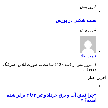
3 روز پیش
سنت شکنی در بورس
4 روز پیش
قیمت طلا
{ امروز بیش از {سه|3|2|4} ساعت به صورت آنلاین {سرفنگ|
مرور} ب...
آخرین اخبار
*چرا قبض آب و برق خرداد و تیر ۳ تا ۴ برابر شده
است؟ *