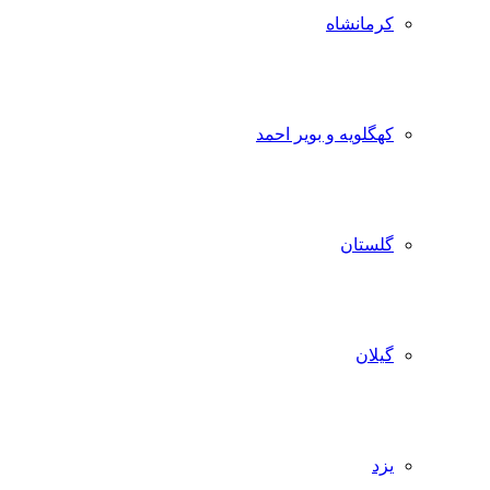
کرمانشاه
کهگلویه و بویر احمد
گلستان
گیلان
یزد