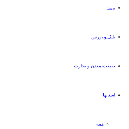
بیمه
بانک و بورس
صنعت،معدن و تجارت
استانها
همه