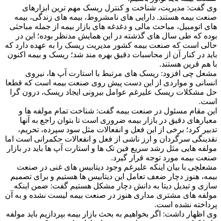
وی گفت: مدیریت، شناخت و کنترل ریسک مهم ترین ابزارهای
صنعت بیمه هستند. دارایی های نامشروط، بیمه های زندگی، بیمه
های اتومبیل، مباحث مالی و دغدغه های بازار بیمه از جمله مباحثی
بوده که طی سال های گذشته در این همایش مدنظر بوده؛ این در
حالی است که صنعت بیمه کشور مدیریت ریسک را به عهده دارد که
باید در کنار آن از محاسبات دقیق بهره مند شد؛ ریسک و بیمه اکنون
با هم قرین هستند.
مشعل چی افزود: ریسک های مرتبط با استارت آپ ها، نیروی
انسانی و مواردی از این دست پیش روی صنعت بیمه است که قطعا
حل مشکلات ریسک علیرغم عوامل بیرونی ایجاد ریسک، درون گرا
است.
این مقام مسئول در صنعت بیمه گفت: شناخت تمام مولفه ها و
معیارهای دقیق در بازار بیمه ضروری است تا بتوان راجع به آنها
تدبیر کرد؛ برخی از این فعل و انفعالات مثل سود سپرده، تحریم،
نقدینگی سرگردان و ارز ناشی از فعل و انفعالات حکمرانی است اما
مولفه هایی مثل رشد سریع فین تک ها و استارت آپ ها باید در بازار
صنعت بیمه مورد توجه قرار گیرد.
مشعلچی با بیان اینکه علیرغم وجود دیتابیس های غنی در صنعت
بیمه، هنوز دچار ضعف تعامل این دیتابیس ها هستیم و برای تصمیم
سازی و تبدیل دیتا به دانش دچار مشکل هستیم گفت: ضمن اینکه
مولفه های مشتری مداری هنوز در صنعت بیمه لیست نشده و به آن
پرداخته نشده است.
وی اظهار داشت: اگر بخواهیم به بحث بازار بیمه بپردازیم باید مولفه