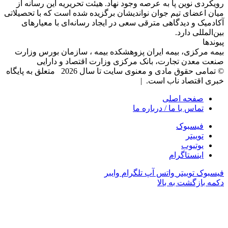
رویکردی نوین پا به عرصه وجود نهاد. هیئت تحریریه این رسانه از
میان اعضای تیم جوان نواندیشان برگزیده شده است که با تحصیلاتی
آکادمیک و دیدگاهی‌ مترقی سعی در ایجاد رسانه‌ای با معیار‌های
بین‌المللی دارد.
پیوندها
بیمه مرکزی، بیمه ایران پزوهشکده بیمه ، سازمان بورس وزارت
صنعت معدن تجارت، بانک مرکزی وزارت اقتصاد و دارایی
© تمامی حقوق مادی و معنوی سایت تا سال 2026 متعلق به پایگاه
خبری اقتصاد ناب است. |
صفحه اصلی
تماس با ما / درباره ما
فیسبوک
توییتر
یوتیوب
اینستاگرام
فیسبوک
توییتر
واتس آپ
تلگرام
وایبر
دکمه بازگشت به بالا