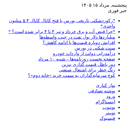
پنجشنبه, مرداد ۱۵ ۱۴۰۵
خبر فوری
*رکوردشکنی تاریخی بورس با فتح کانال کانال ۵.۴ میلیون
واحدی*
*چرا قبض آب و برق خرداد و تیر ۳ تا ۴ برابر شده است؟ *
میلیاردها دلار پول نفت در جیب واسطه‌ها
افزایش دوباره قیمت‌ها یا ادامه کاهش؟
سنت شکنی در بورس
درآمدزایی دولت از واردات خودرو
صفحه نخست روزنامه‌ها – شنبه ۱۰ مرداد
دور باطل قیمت گذاری بنزین
زنگ خطر برای اشتغال صنعتی
کوچ سرمایه‌گذاران به سمت خرید «خانه دوم»؟
نوار کناری
نوشته تصادفی
ورود
اینستاگرام
یوتیوب
توییتر
فیسبوک