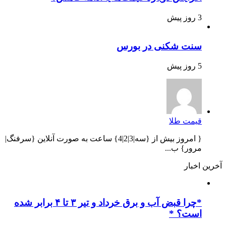
3 روز پیش
سنت شکنی در بورس
5 روز پیش
قیمت طلا
{ امروز بیش از {سه|3|2|4} ساعت به صورت آنلاین {سرفنگ|
مرور} ب...
آخرین اخبار
*چرا قبض آب و برق خرداد و تیر ۳ تا ۴ برابر شده
است؟ *