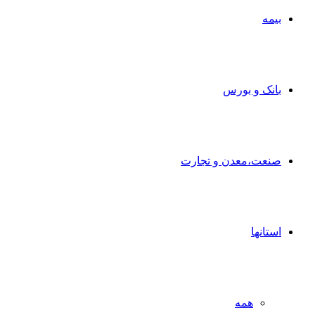
بیمه
بانک و بورس
صنعت،معدن و تجارت
استانها
همه