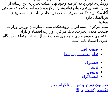
رویکردی نوین پا به عرصه وجود نهاد. هیئت تحریریه این رسانه از
میان اعضای تیم جوان نواندیشان برگزیده شده است که با تحصیلاتی
آکادمیک و دیدگاهی‌ مترقی سعی در ایجاد رسانه‌ای با معیار‌های
بین‌المللی دارد.
پیوندها
بیمه مرکزی، بیمه ایران پزوهشکده بیمه ، سازمان بورس وزارت
صنعت معدن تجارت، بانک مرکزی وزارت اقتصاد و دارایی
© تمامی حقوق مادی و معنوی سایت تا سال 2026 متعلق به پایگاه
خبری اقتصاد ناب است. |
صفحه اصلی
تماس با ما / درباره ما
فیسبوک
توییتر
یوتیوب
اینستاگرام
فیسبوک
توییتر
واتس آپ
تلگرام
وایبر
دکمه بازگشت به بالا