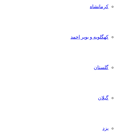
کرمانشاه
کهگلویه و بویر احمد
گلستان
گیلان
یزد