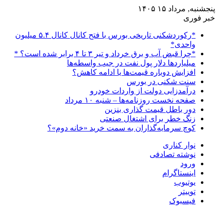
پنجشنبه, مرداد ۱۵ ۱۴۰۵
خبر فوری
*رکوردشکنی تاریخی بورس با فتح کانال کانال ۵.۴ میلیون
واحدی*
*چرا قبض آب و برق خرداد و تیر ۳ تا ۴ برابر شده است؟ *
میلیاردها دلار پول نفت در جیب واسطه‌ها
افزایش دوباره قیمت‌ها یا ادامه کاهش؟
سنت شکنی در بورس
درآمدزایی دولت از واردات خودرو
صفحه نخست روزنامه‌ها – شنبه ۱۰ مرداد
دور باطل قیمت گذاری بنزین
زنگ خطر برای اشتغال صنعتی
کوچ سرمایه‌گذاران به سمت خرید «خانه دوم»؟
نوار کناری
نوشته تصادفی
ورود
اینستاگرام
یوتیوب
توییتر
فیسبوک