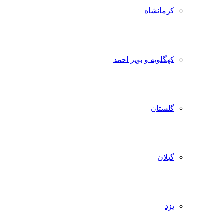
کرمانشاه
کهگلویه و بویر احمد
گلستان
گیلان
یزد