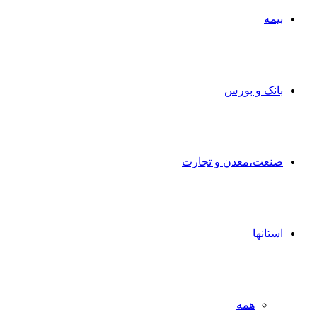
بیمه
بانک و بورس
صنعت،معدن و تجارت
استانها
همه