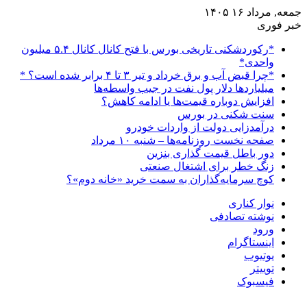
جمعه, مرداد ۱۶ ۱۴۰۵
خبر فوری
*رکوردشکنی تاریخی بورس با فتح کانال کانال ۵.۴ میلیون
واحدی*
*چرا قبض آب و برق خرداد و تیر ۳ تا ۴ برابر شده است؟ *
میلیاردها دلار پول نفت در جیب واسطه‌ها
افزایش دوباره قیمت‌ها یا ادامه کاهش؟
سنت شکنی در بورس
درآمدزایی دولت از واردات خودرو
صفحه نخست روزنامه‌ها – شنبه ۱۰ مرداد
دور باطل قیمت گذاری بنزین
زنگ خطر برای اشتغال صنعتی
کوچ سرمایه‌گذاران به سمت خرید «خانه دوم»؟
نوار کناری
نوشته تصادفی
ورود
اینستاگرام
یوتیوب
توییتر
فیسبوک