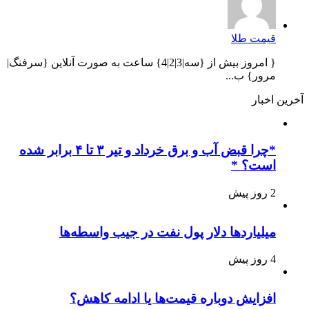
قیمت طلا
{ امروز بیش از {سه|3|2|4} ساعت به صورت آنلاین {سرفنگ|
مرور} ب...
آخرین اخبار
*چرا قبض آب و برق خرداد و تیر ۳ تا ۴ برابر شده
است؟ *
2 روز پیش
میلیاردها دلار پول نفت در جیب واسطه‌ها
4 روز پیش
افزایش دوباره قیمت‌ها یا ادامه کاهش؟