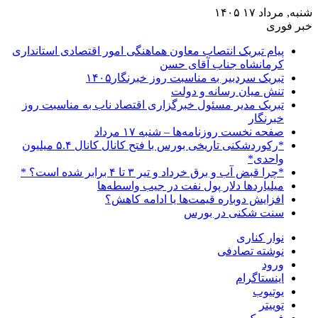
شنبه, مرداد ۱۷ ۱۴۰۵
خبر فوری
پیام تبریک انتصاب معاون هماهنگی امور اقتصادی استانداری
کرمانشاه جناب آقای حسن
تبریک سردبیر به مناسبت روز خبرنگار۱۴۰۵
تنش میان رسانه و دولت
تبریک مدیر مسئول خبرگزاری اقتصاد ناب به مناسبت روز
خبرنگار
صفحه نخست روزنامه‌ها – شنبه ۱۷ مرداد
*رکوردشکنی تاریخی بورس با فتح کانال کانال ۵.۴ میلیون
واحدی*
*چرا قبض آب و برق خرداد و تیر ۳ تا ۴ برابر شده است؟ *
میلیاردها دلار پول نفت در جیب واسطه‌ها
افزایش دوباره قیمت‌ها یا ادامه کاهش؟
سنت شکنی در بورس
نوار کناری
نوشته تصادفی
ورود
اینستاگرام
یوتیوب
توییتر