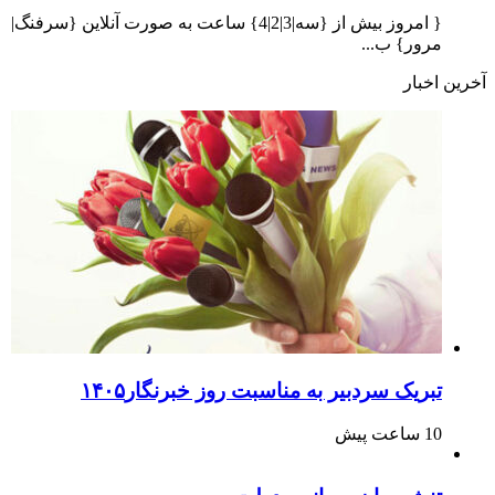
{ امروز بیش از {سه|3|2|4} ساعت به صورت آنلاین {سرفنگ|
مرور} ب...
آخرین اخبار
تبریک سردبیر به مناسبت روز خبرنگار۱۴۰۵
10 ساعت پیش