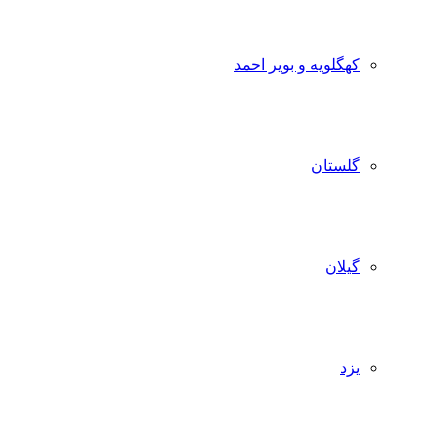
کهگلویه و بویر احمد
گلستان
گیلان
یزد