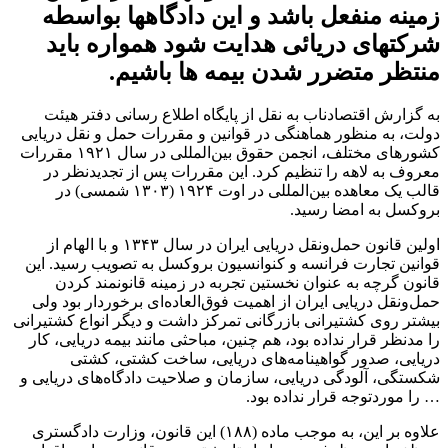
زمینه منفعل باشد و این دادگاهها بواسطه
شرکتهای دریائی هدایت شود همواره باید
منتظر متضرر شدن بیمه ها باشیم.
به گزارش اقتصادناب به نقل از پایگاه اطلاع رسانی دفتر هیئت
دولت، به منظور هماهنگی در قوانین و مقررات حمل و نقل دریایی
کشورهای مختلف، انجمن حقوق بین‌المللی در سال ۱۹۲۱ مقررات
معروف به لاهه را تنظیم کرد. این مقررات پس از تجدیدنظر در
قالب یک معاهده بین‌المللی در اوت ۱۹۲۴ (۱۳۰۳ شمسی) در
بروکسل به امضا رسید.
اولین قانون حمل‌ونقل دریایی ایران در سال ۱۳۴۳ و با الهام از
قوانین تجارت فرانسه و کنوانسیون بروکسل به تصویب رسید. این
قانون گرچه به عنوان نخستین تجربه در زمینه قانونمند کردن
حمل‌ونقل دریایی ایران از اهمیت فوق‌العاده‌ای برخوردار بود ولی
بیشتر روی کشتیرانی بازرگانی تمرکز داشت و دیگر انواع کشتیرانی
را مدنظر قرار نداده بود، هم چنین، مباحثی مانند بیمه دریایی، کار
دریایی، صدور گواهینامه‌های دریایی، ساخت کشتی، کشتی
شکستگی، آلودگی دریایی، سازمان و صلاحیت دادگاه‌های دریایی و
… را موردتوجه قرار نداده بود.
علاوه بر این، به موجب ماده (۱۸۸) این قانون، وزارت دادگستری