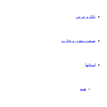
بانک و بورس
صنعت،معدن و تجارت
استانها
همه