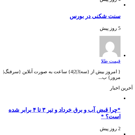
سنت شکنی در بورس
5 روز پیش
قیمت طلا
{ امروز بیش از {سه|3|2|4} ساعت به صورت آنلاین {سرفنگ|
مرور} ب...
آخرین اخبار
*چرا قبض آب و برق خرداد و تیر ۳ تا ۴ برابر شده
است؟ *
2 روز پیش