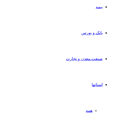
بیمه
بانک و بورس
صنعت،معدن و تجارت
استانها
همه