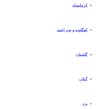
کرمانشاه
کهگلویه و بویر احمد
گلستان
گیلان
یزد