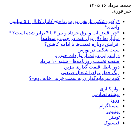
جمعه, مرداد ۱۶ ۱۴۰۵
خبر فوری
*رکوردشکنی تاریخی بورس با فتح کانال کانال ۵.۴ میلیون
واحدی*
*چرا قبض آب و برق خرداد و تیر ۳ تا ۴ برابر شده است؟ *
میلیاردها دلار پول نفت در جیب واسطه‌ها
افزایش دوباره قیمت‌ها یا ادامه کاهش؟
سنت شکنی در بورس
درآمدزایی دولت از واردات خودرو
صفحه نخست روزنامه‌ها – شنبه ۱۰ مرداد
دور باطل قیمت گذاری بنزین
زنگ خطر برای اشتغال صنعتی
کوچ سرمایه‌گذاران به سمت خرید «خانه دوم»؟
نوار کناری
نوشته تصادفی
ورود
اینستاگرام
یوتیوب
توییتر
فیسبوک