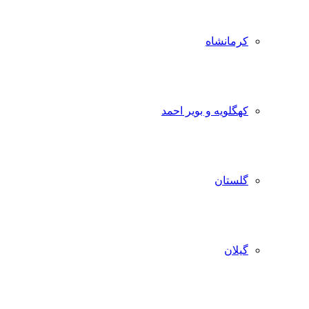
کرمانشاه
کهگلویه و بویر احمد
گلستان
گیلان