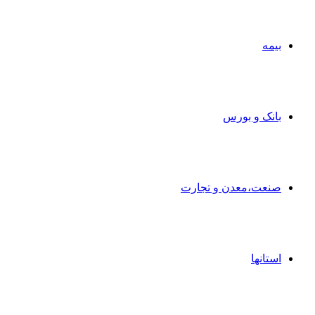
بیمه
بانک و بورس
صنعت،معدن و تجارت
استانها