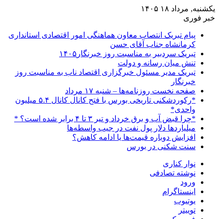
یکشنبه, مرداد ۱۸ ۱۴۰۵
خبر فوری
پیام تبریک انتصاب معاون هماهنگی امور اقتصادی استانداری
کرمانشاه جناب آقای حسن
تبریک سردبیر به مناسبت روز خبرنگار۱۴۰۵
تنش میان رسانه و دولت
تبریک مدیر مسئول خبرگزاری اقتصاد ناب به مناسبت روز
خبرنگار
صفحه نخست روزنامه‌ها – شنبه ۱۷ مرداد
*رکوردشکنی تاریخی بورس با فتح کانال کانال ۵.۴ میلیون
واحدی*
*چرا قبض آب و برق خرداد و تیر ۳ تا ۴ برابر شده است؟ *
میلیاردها دلار پول نفت در جیب واسطه‌ها
افزایش دوباره قیمت‌ها یا ادامه کاهش؟
سنت شکنی در بورس
نوار کناری
نوشته تصادفی
ورود
اینستاگرام
یوتیوب
توییتر