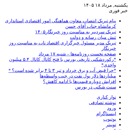
یکشنبه, مرداد ۱۸ ۱۴۰۵
خبر فوری
پیام تبریک انتصاب معاون هماهنگی امور اقتصادی استانداری
کرمانشاه جناب آقای حسن
تبریک سردبیر به مناسبت روز خبرنگار۱۴۰۵
تنش میان رسانه و دولت
تبریک مدیر مسئول خبرگزاری اقتصاد ناب به مناسبت روز
خبرنگار
صفحه نخست روزنامه‌ها – شنبه ۱۷ مرداد
*رکوردشکنی تاریخی بورس با فتح کانال کانال ۵.۴ میلیون
واحدی*
*چرا قبض آب و برق خرداد و تیر ۳ تا ۴ برابر شده است؟ *
میلیاردها دلار پول نفت در جیب واسطه‌ها
افزایش دوباره قیمت‌ها یا ادامه کاهش؟
سنت شکنی در بورس
نوار کناری
نوشته تصادفی
ورود
اینستاگرام
یوتیوب
توییتر