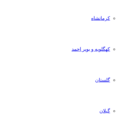
کرمانشاه
کهگلویه و بویر احمد
گلستان
گیلان