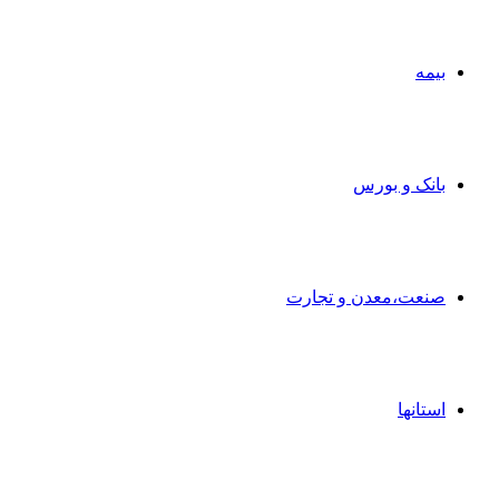
بیمه
بانک و بورس
صنعت،معدن و تجارت
استانها