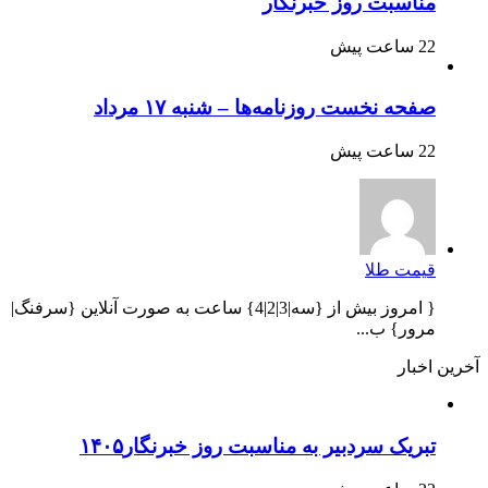
مناسبت روز خبرنگار
22 ساعت پیش
صفحه نخست روزنامه‌ها – شنبه ۱۷ مرداد
22 ساعت پیش
قیمت طلا
{ امروز بیش از {سه|3|2|4} ساعت به صورت آنلاین {سرفنگ|
مرور} ب...
آخرین اخبار
تبریک سردبیر به مناسبت روز خبرنگار۱۴۰۵