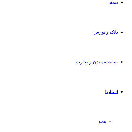
بیمه
بانک و بورس
صنعت،معدن و تجارت
استانها
همه