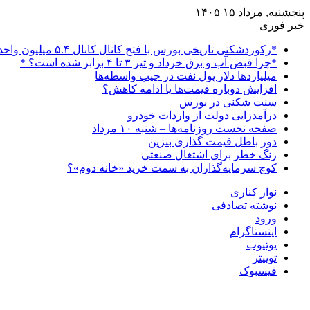
پنجشنبه, مرداد ۱۵ ۱۴۰۵
خبر فوری
*رکوردشکنی تاریخی بورس با فتح کانال کانال ۵.۴ میلیون واحدی*
*چرا قبض آب و برق خرداد و تیر ۳ تا ۴ برابر شده است؟ *
میلیاردها دلار پول نفت در جیب واسطه‌ها
افزایش دوباره قیمت‌ها یا ادامه کاهش؟
سنت شکنی در بورس
درآمدزایی دولت از واردات خودرو
صفحه نخست روزنامه‌ها – شنبه ۱۰ مرداد
دور باطل قیمت گذاری بنزین
زنگ خطر برای اشتغال صنعتی
کوچ سرمایه‌گذاران به سمت خرید «خانه دوم»؟
نوار کناری
نوشته تصادفی
ورود
اینستاگرام
یوتیوب
توییتر
فیسبوک