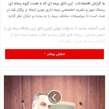
به گزارش اقتصادناب این اتاق بیمه ای که با همت گروه رسانه ای
ریسک نیوز و نشریه تخصصی بیمه داری نوین ایجاد و برگزار شد در
صدد است تا موضوعات مختلف بیمه را به بحث و تبادل نظر گذارد.
شب گذشته ساعت ۷ به وقت تهران اولین اتاق این باشگاه بیمه ای با
حضور مدیران ، رسانه های فعال بیمه و اهالی صنعت بیمه اعم از
کارکنان و شبکه فروش برگزار شد.
اتاق بررسی تاثیر برنامه ۲۴ ساله ایران و چین و احیای برجام با حضور
نمایش بیشتر
مدیران کلیدی چون پرویز خسروشاهی قائم مقام بیمه مرکزی، یونس
مظلومی مدیر عامل بیمه تعاون، کامبیز پیکارجو عضو هیات مدیره
بیمه آرمان، مجید بنویدی ، مشاور ارشد شرکت بیمه اتکائی ایرانیان،
مجید تقی لو فعال حوزه بیمه و اتکائی و تحلیل گر داده ، محسن
قره خانی موسس شرکت بیمه اتکائی تهران ری و شیما آرا مدیر
اکچوئری و بیمه های زندگی شرکت بیمه سامان و سایر مدیران حوزه
بیمه برگزار شد.