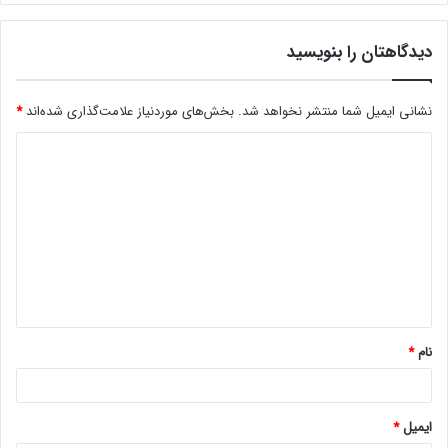
وجود داشته که بخش عظیمی از پوشش بیمه ای بعضا تا بیش از ۷۰
درصد کار به شرکتهای اتکائی چینی واگذار شود به عبارتی این انتظار
دیدگاهتان را بنویسید
بوده که بعضا تا بیش از ۷۰درصد کار نزد چینی ها اتکائی شود در
صورت عملیاتی شدن این برنامه جامع ۲۵ ساله و تعالات بیمه های
نشانی ایمیل شما منتشر نخواهد شد.
بخش‌های موردنیاز علامت‌گذاری شده‌اند
*
ایرانی با چینی باید صنعت بیمه ایران این قدرت تعامل را داشته
باشد تا این رقم را کاهش دهد و شرایط برد
–
بردی برای طرفین
ایجاد شود.
-مبحث مهم دیگری که با عملیاتی شدن این برنامه می تواند محقق
شود تامین مالی پروژه های ایرانی است ک با اعتماد سازی و کاهش
ریسک، نرخ بیمه های اعتباری را تا حدود زیادی می تواند کاهش
دهد که خودبخود هزینه های سرمایه گذاری نیز کاهش می یاید
بنابراین کاهش نرخ حق بیمه های اعتباری می تواند ره آورد این
پیمان باشد.
نام
*
-ایا صنعت بیمه طی این سالها توانسته است فنون بیمه گری و
توسعه منابع انسانی را تقویت کند تا در نهایت عرصه برای فعالیت با
ایمیل
*