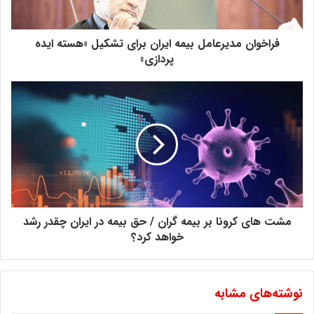
در پیش رو چکیده ای کوتاه از این گفت و گوی دو ساعت و نیمه
منتشر می شود:
فراخوان مدیرعامل بیمه ایران برای تشکیل «هسته ایده
-این پیمان دو جانبه که در حد توافق نامه و برنامه است نه تنها در
پردازی»‏
میان مدت که در کوتاه مدت نیز منافعی برای صنعت بیمه ایران
نخواهد داشت زیرا نگاه چین در وهله اول به پروژه های نفت و گاز و
پتروشیمی و بانکی است.
-چینی ها اگر معامله و فعالیت تجاری داشته باشند بیش تر از بیمه
گران خود استفاده می کنند از طرفی بیمه گران ایرانی به دلیل
محدودیت ظرفیتهای نگهداری و فقدان رتبه بندی بین المللی کارشان
برای مراوده با چینی ها چندان اسان نیست.
مشت های کرونا بر بیمه گران / حق بیمه در ایران چقدر رشد
خواهد کرد؟
-احیا برجام و امضا برنامه جامع ایران و چین شرط لازم است اما کافی
نیست چرا که در شرایط فعلی و تجمیع ریسکها در داخل ایران ،
توزیع ریسک و نرخ گذاری بهینه اهمیت بسیاری دارد زمانیکه ریسکها
نوشته‌های مشابه
داخل کشور تجمیع می شود نرخ بالا می رود پس ارتباط با چین از
حیث واگذاری اتکائی دارای اهمیت است اما مساله اصلی این است