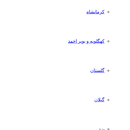
کرمانشاه
کهگلویه و بویر احمد
گلستان
گیلان
یزد