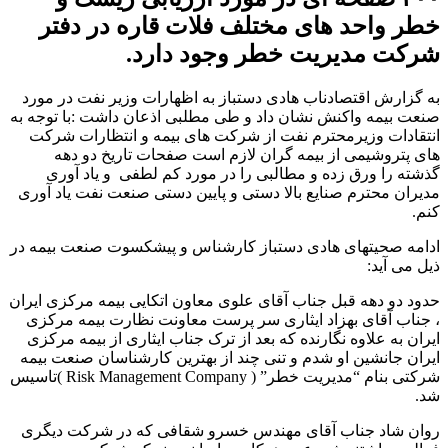
خطر واحد های مختلف فلات قاره در دفتر
شرکت مدیریت خطر وجود دارد.
به گزارش اقتصادناب هادی دستباز به اظهارات وزیر نفت در مورد
صنعت بیمه واکنش نشان داد و طی مطلبی اذعان داشت :با توجه به
انتقادات وزیرمحترم نفت از شرکت های بیمه و انتظارات شرکت
های پتروشیمی از بیمه گران لازم است صفحات تاریخ دو دهه
گذشته را ورق زده و مطالبی ‌را در مورد کم لطفی و یاد آوری
مدیران محترم صنایع بالا دستی و پایین دستی صنعت نفت یاد آوری
کنم.
ادامه صحیتهای هادی دستباز کارشناس و پیشکسوت صنعت بیمه در
ذیل می آید:
حدود دو دهه قبل جناب آقای علوی معاون اتکایی بیمه مرکزی ایران
، جناب آقای بهزاد ایثاری سر پرست معاونت نظارت بیمه مرکزی
ایران به علاوه نگارنده که بعد از ترک جناب ایثاری از بیمه مرکزی
ایران جانشین او شدم و تنی چند از بهترین کارشناسان صنعت بیمه
شرکتی بنام “مدیریت خطر” ( Risk Management Company )تاسیس
شد.
روان شاد جناب آقای مهندس خسرو شقافی که در شرکت دیگری