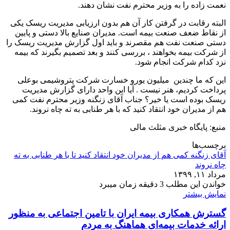
نعمت زاده را به وزیر محترم نفت نشان دهند.
البته رقابت در گرفتن کار آن هم بدون ارزیابی مدیریت ریسک یکی
از نقاط ضعف صنعت بیمه است. مدیران صنایع بالا دستی و پایین
دستی صنعت نفت هم مقصرند و باید اول گزارش مدیریت ریسک را
از شرکت بیمه بخواهند ، بررسی کنند و بعد تصمیم بگیرند که بیمه
نزد کدام شرکت انجام شود.
این که ما چندین میلیون یورو خسارت شرکت پتروشیمی بوعلی
پرداخت کردیم، هنر نیست . آیا این واحد دارای گزارش مدیریت
ریسک بوده است یا خیر؟ جناب آقای زنگنه وزیر محترم نفت کمی
هم از مدیران خود انتقاد کنید که با هر طنابی به ته چاه نروند.
منبع: پایگاه خبری مثلث مالی
برچسب‌ها
آقای زنگنه کمی هم از مدیران خود انتقاد کنید تا با هر طنابی به ته
چاه نروند
مرداد ۱۱, ۱۳۹۹
خواندن این مطلب 3 دقیقه زمان میبرد
نمایش بیشتر
گسترش همکاری بیمه ایران با تامین اجتماعی به منظور
ارائه خدمات بیمه‌ای هماهنگ به مردم