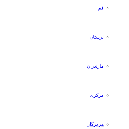
قم
لرستان
مازندران
مرکزی
هرمزگان