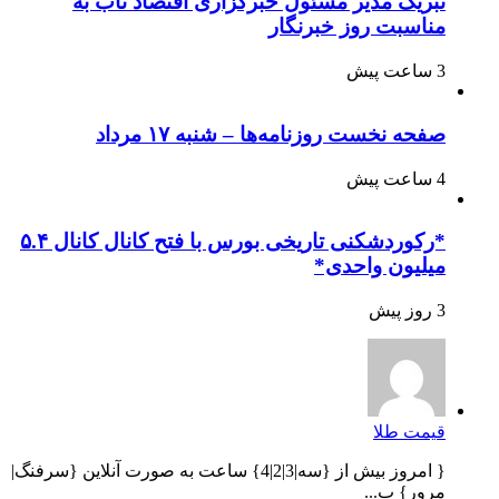
تبریک مدیر مسئول خبرگزاری اقتصاد ناب به
مناسبت روز خبرنگار
3 ساعت پیش
صفحه نخست روزنامه‌ها – شنبه ۱۷ مرداد
4 ساعت پیش
*رکوردشکنی تاریخی بورس با فتح کانال کانال ۵.۴
میلیون واحدی*
3 روز پیش
قیمت طلا
{ امروز بیش از {سه|3|2|4} ساعت به صورت آنلاین {سرفنگ|
مرور} ب...