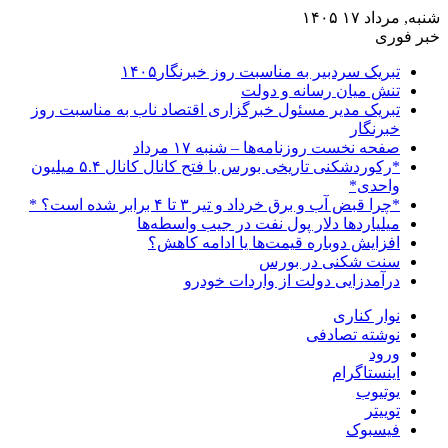
شنبه, مرداد ۱۷ ۱۴۰۵
خبر فوری
تبریک سردبیر به مناسبت روز خبرنگار۱۴۰۵
تنش میان رسانه و دولت
تبریک مدیر مسئول خبرگزاری اقتصاد ناب به مناسبت روز
خبرنگار
صفحه نخست روزنامه‌ها – شنبه ۱۷ مرداد
*رکوردشکنی تاریخی بورس با فتح کانال کانال ۵.۴ میلیون
واحدی*
*چرا قبض آب و برق خرداد و تیر ۳ تا ۴ برابر شده است؟ *
میلیاردها دلار پول نفت در جیب واسطه‌ها
افزایش دوباره قیمت‌ها یا ادامه کاهش؟
سنت شکنی در بورس
درآمدزایی دولت از واردات خودرو
نوار کناری
نوشته تصادفی
ورود
اینستاگرام
یوتیوب
توییتر
فیسبوک