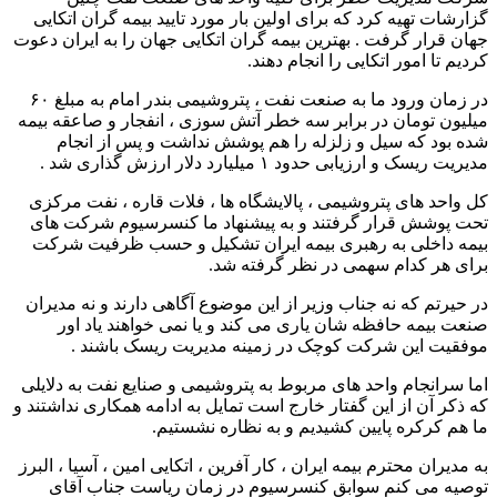
گزارشات تهیه کرد که برای اولین بار مورد تایید بیمه گران اتکایی
جهان قرار گرفت . بهترین بیمه گران اتکایی جهان را به ایران دعوت
کردیم تا امور اتکایی را انجام دهند.
در زمان ورود ما به صنعت نفت ، پتروشیمی بندر امام به مبلغ ۶۰
میلیون تومان در برابر سه خطر آتش سوزی ، انفجار و صاعقه بیمه
شده بود که سیل و زلزله را هم پوشش نداشت و پس از انجام
مدیریت ریسک و ارزیابی حدود ۱ میلیارد دلار ارزش گذاری شد .
کل واحد های پتروشیمی ، پالایشگاه ها ، فلات قاره ، نفت مرکزی
تحت پوشش قرار گرفتند و به پیشنهاد ما کنسرسیوم شرکت های
بیمه داخلی به رهبری بیمه ایران تشکیل و حسب ظرفیت شرکت
برای هر کدام سهمی در نظر گرفته شد.
در حیرتم که نه جناب وزیر از این موضوع آگاهی دارند و نه مدیران
صنعت بیمه حافظه شان یاری می کند و یا نمی خواهند یاد اور
موفقیت این شرکت کوچک در زمینه مدیریت ریسک باشند .
اما سرانجام واحد های مربوط به پتروشیمی و صنایع نفت به دلایلی
که ذکر آن از این گفتار خارج است تمایل به ادامه همکاری نداشتند و
ما هم کرکره پایین کشیدیم و به نظاره نشستیم.
به مدیران محترم بیمه ایران ، کار آفرین ، اتکایی امین ، آسیا ، البرز
توصیه می کنم سوابق کنسرسیوم در زمان ریاست جناب آقای