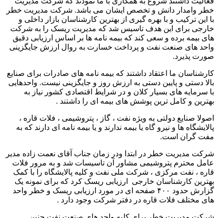
فعالیت داشتند شروع به همکاری با ما نمودند که شرکت مدیریت
خطر وامدار دانش و تخصص ایشان می باشد. شرکت مدیریت خطر
با این ترکیب و با بهره گیری از بهترین کارشناسان بازار داخلی و
خارجی برای این هدف تاسیس شد که مدیریت ریسک را به شرکت
های بیمه برده و سعی کند که بیمه نامه ها بر اساس ارزیابی دقیق
واحد های صنعت نفت و پرداخت خسارت به روال ارزش جایگزینی
صورت پذیرد.
کارشناسان ما اعتقاد داشتند که بیمه نامه های صادرات برای صنایع
بالا دستی و پایین دستی به ارزش روز و جایگزینی نیست. واحدهایی
با سرمایه های بسیار کلان و در شرایط اقتصادی کشور نیاز به
بهترین و کامل ترین پوشش های بیمه ای را داشتند .
اصولا صنایع دولتی به ویژه نفت ، گاز ، پتروشیمی ، فلات قاره ،
پالایشگاه ها و نیرو گاه یا بیمه ندارند و یا بیمه نامه ای دارند که به
مفت گران است.
شرکت مدیریت خطر در ابتدا ودر زمان جناب آقای نعمت زاده مدیر
عامل محترم پتروشیمی مشاور آن تاسیسات شد و به مرور فلات
قاره ، نفت مرکزی ، شرکت ملی نفت و کلیه پالایشگاه را با کمک
بهترین کارشناسان خارجی ارزیابی ریسک کرد که برای نمونه یک
گزارش حدود ۴۰۰ صفحه ای در مورد ارزیابی ریسک و خطر واحد
های مختلف فلات قاره در دفتر شرکت وجود دارد .
شرکت مدیریت خطر برای کلیه واحد های صنعت نفت چنین