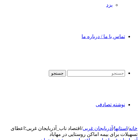
یزد
تماس با ما / درباره ما
جستجو
نوشته تصادفی
خانه
/
استانها
/
آذربایجان غربی
/
اقتصاد ناب_آذربایجان غربی؛اعطای
تسهیلات برای بیمه اماکن روستایی در مهاباد