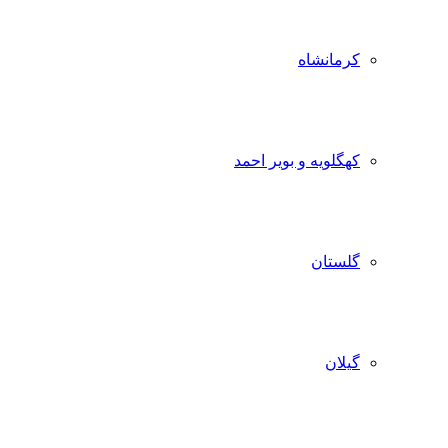
کرمانشاه
کهگلویه و بویر احمد
گلستان
گیلان