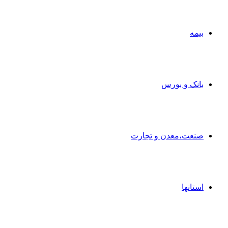
بیمه
بانک و بورس
صنعت،معدن و تجارت
استانها