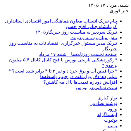
شنبه, مرداد ۱۷ ۱۴۰۵
خبر فوری
پیام تبریک انتصاب معاون هماهنگی امور اقتصادی استانداری
کرمانشاه جناب آقای حسن
تبریک سردبیر به مناسبت روز خبرنگار۱۴۰۵
تنش میان رسانه و دولت
تبریک مدیر مسئول خبرگزاری اقتصاد ناب به مناسبت روز
خبرنگار
صفحه نخست روزنامه‌ها – شنبه ۱۷ مرداد
*رکوردشکنی تاریخی بورس با فتح کانال کانال ۵.۴ میلیون
واحدی*
*چرا قبض آب و برق خرداد و تیر ۳ تا ۴ برابر شده است؟ *
میلیاردها دلار پول نفت در جیب واسطه‌ها
افزایش دوباره قیمت‌ها یا ادامه کاهش؟
سنت شکنی در بورس
نوار کناری
نوشته تصادفی
ورود
اینستاگرام
یوتیوب
توییتر