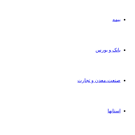
بیمه
بانک و بورس
صنعت،معدن و تجارت
استانها