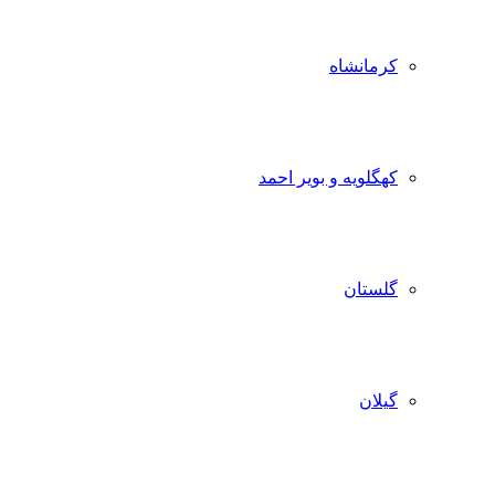
کرمانشاه
کهگلویه و بویر احمد
گلستان
گیلان