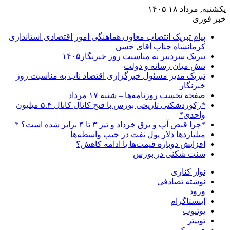
یکشنبه, مرداد ۱۸ ۱۴۰۵
خبر فوری
پیام تبریک انتصاب معاون هماهنگی امور اقتصادی استانداری
کرمانشاه جناب آقای حسن
تبریک سردبیر به مناسبت روز خبرنگار۱۴۰۵
تنش میان رسانه و دولت
تبریک مدیر مسئول خبرگزاری اقتصاد ناب به مناسبت روز
خبرنگار
صفحه نخست روزنامه‌ها – شنبه ۱۷ مرداد
*رکوردشکنی تاریخی بورس با فتح کانال کانال ۵.۴ میلیون
واحدی*
*چرا قبض آب و برق خرداد و تیر ۳ تا ۴ برابر شده است؟ *
میلیاردها دلار پول نفت در جیب واسطه‌ها
افزایش دوباره قیمت‌ها یا ادامه کاهش؟
سنت شکنی در بورس
نوار کناری
نوشته تصادفی
ورود
اینستاگرام
یوتیوب
توییتر