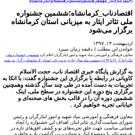
اجتماعی
اخبار مهم
فرهنگی
مناسبتی
ویژه
پیشخوان
کرمانشاه
اقتصادناب_کرمانشاه؛ششمین جشنواره
ملی تئاتر ایثار به میزبانی استان کرمانشاه
برگزار می‌شود
اردیبهشت ۱۳, ۱۳۹۷
خواندن این مطلب 1 دقیقه زمان میبرد
معاون فرهنگی و آموزشی بنیاد شهید و امور ایثارگران اعلام کرد
ششمین جشنواره ملی
تئاترایثاراز ۲۱ تا ۲۴ اردیبهشت ماه سال جاری به میزبانی استان کرمانشاه برگزار می‌شود
به گزارش پایگاه خبری اقتصاد ناب، حجت الاسلام
کاویانی در رابطه با برگزاری این جشنواره گفت: با اتکا به
تجربیات به دست آمده در طی چند سال گذشته وهمچنین
برگزاری پنج دوره این جشنواره در سطح ملی، اینک
ششمین دوره آن را در قالب بخش های صحنه‌ای و
خیابانی تجربه خواهیم کرد .
معاون فرهنگی و آموزشی بنیاد شهید و امور ایثارگران و رئیس
شورای سیاست‌گذاری تئاتر ایثار، اهداف این جشنواره را ایجاد
فضایی مناسب جهت خلق تجربه‌های نو و کشف افق‌های تازه در
عرصه تئاتر با موضوع ایثار و شهادت، بزرگداشت یاد و خاطره