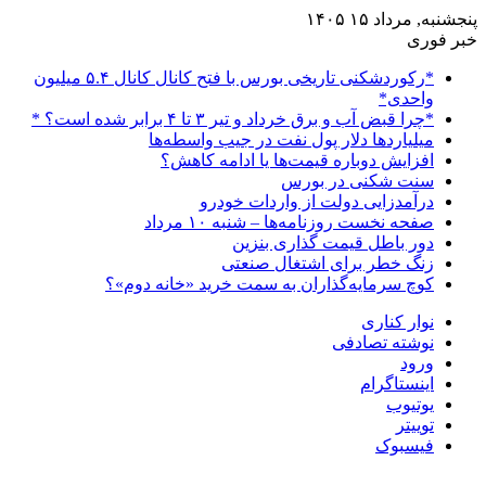
پنجشنبه, مرداد ۱۵ ۱۴۰۵
خبر فوری
*رکوردشکنی تاریخی بورس با فتح کانال کانال ۵.۴ میلیون
واحدی*
*چرا قبض آب و برق خرداد و تیر ۳ تا ۴ برابر شده است؟ *
میلیاردها دلار پول نفت در جیب واسطه‌ها
افزایش دوباره قیمت‌ها یا ادامه کاهش؟
سنت شکنی در بورس
درآمدزایی دولت از واردات خودرو
صفحه نخست روزنامه‌ها – شنبه ۱۰ مرداد
دور باطل قیمت گذاری بنزین
زنگ خطر برای اشتغال صنعتی
کوچ سرمایه‌گذاران به سمت خرید «خانه دوم»؟
نوار کناری
نوشته تصادفی
ورود
اینستاگرام
یوتیوب
توییتر
فیسبوک