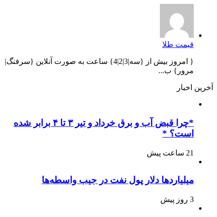
قیمت طلا
{ امروز بیش از {سه|3|2|4} ساعت به صورت آنلاین {سرفنگ|
مرور} ب...
آخرین اخبار
*چرا قبض آب و برق خرداد و تیر ۳ تا ۴ برابر شده
است؟ *
21 ساعت پیش
میلیاردها دلار پول نفت در جیب واسطه‌ها
3 روز پیش