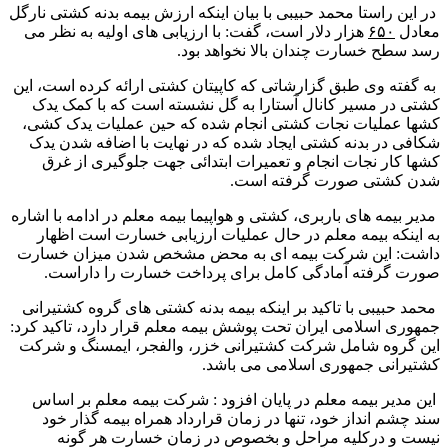
در این راستا محمد حبیبی با بیان اینکه ارزش بیمه بدنه کشتی نارگل
معادل
۶۵۰
هزار دلار است، گفت: با ارزیابی های اولیه به نظر می
رسد سطح خسارت چندان بالا نخواهد بود.
به گفته وی طبق گزارشاتی که کاپیتان کشتی ارائه کرده است، این
کشتی در مسیر کانال آستارا به گل نشسته است که با کمک یدک
کشها عملیات نجات کشتی انجام شده که حین عملیات یدک کشی،
شکافی در بدنه کشتی ایجاد شده که در نهایت با اضافه شدن یدک
کشها کار نجات انجام و تعمیرات ابتدائی جهت جلوگیری از غرق
شدن کشتی صورت گرفته است.
مدیر بیمه های باربری، کشتی و هواپیما بیمه معلم در ادامه با اشاره
به اینکه بیمه معلم در حال عملیات ارزیابی خسارت است اظهار
داشت: این شرکت بیمه ای به محض مشخص شدن میزان خسارت
صورت گرفته آمادگی کامل برای پرداخت خسارت را داراست.
محمد حبیبی با تاکید بر اینکه بیمه بدنه کشتی های گروه کشتیرانی
جمهوری اسلامی ایران تحت پوشش بیمه معلم قرار دارد، تاکید کرد:
این گروه شامل شرکت کشتیرانی خزر، والفجر، ایمسنگ و شرکت
کشتیرانی جمهوری اسلامی می باشد.
این مدیر بیمه معلم در پایان افزود : شرکت بیمه معلم بر اساس
سند چشم انداز خود، تنها در زمان قرارداد همراه بیمه گذار خود
نیست و درکلیه مراحل و بخصوص در زمان خسارت هر گونه