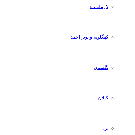
کرمانشاه
کهگلویه و بویر احمد
گلستان
گیلان
یزد