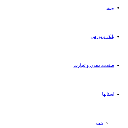
بیمه
بانک و بورس
صنعت،معدن و تجارت
استانها
همه