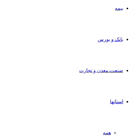
بیمه
بانک و بورس
صنعت،معدن و تجارت
استانها
همه