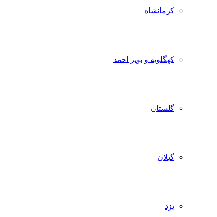
کرمانشاه
کهگلویه و بویر احمد
گلستان
گیلان
یزد