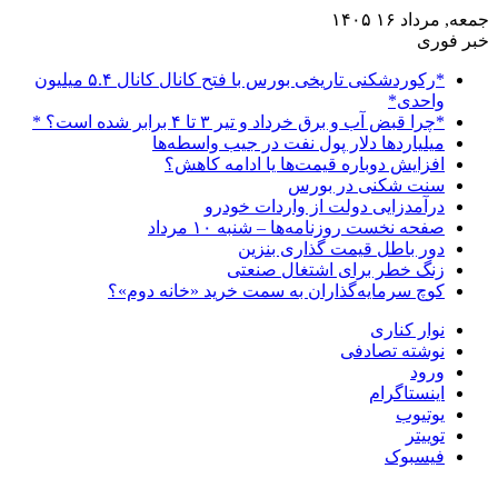
جمعه, مرداد ۱۶ ۱۴۰۵
خبر فوری
*رکوردشکنی تاریخی بورس با فتح کانال کانال ۵.۴ میلیون
واحدی*
*چرا قبض آب و برق خرداد و تیر ۳ تا ۴ برابر شده است؟ *
میلیاردها دلار پول نفت در جیب واسطه‌ها
افزایش دوباره قیمت‌ها یا ادامه کاهش؟
سنت شکنی در بورس
درآمدزایی دولت از واردات خودرو
صفحه نخست روزنامه‌ها – شنبه ۱۰ مرداد
دور باطل قیمت گذاری بنزین
زنگ خطر برای اشتغال صنعتی
کوچ سرمایه‌گذاران به سمت خرید «خانه دوم»؟
نوار کناری
نوشته تصادفی
ورود
اینستاگرام
یوتیوب
توییتر
فیسبوک