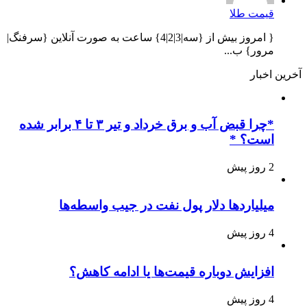
قیمت طلا
{ امروز بیش از {سه|3|2|4} ساعت به صورت آنلاین {سرفنگ|
مرور} ب...
آخرین اخبار
*چرا قبض آب و برق خرداد و تیر ۳ تا ۴ برابر شده
است؟ *
2 روز پیش
میلیاردها دلار پول نفت در جیب واسطه‌ها
4 روز پیش
افزایش دوباره قیمت‌ها یا ادامه کاهش؟
4 روز پیش