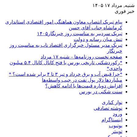
شنبه, مرداد ۱۷ ۱۴۰۵
خبر فوری
پیام تبریک انتصاب معاون هماهنگی امور اقتصادی استانداری
کرمانشاه جناب آقای حسن
تبریک سردبیر به مناسبت روز خبرنگار۱۴۰۵
تنش میان رسانه و دولت
تبریک مدیر مسئول خبرگزاری اقتصاد ناب به مناسبت روز
خبرنگار
صفحه نخست روزنامه‌ها – شنبه ۱۷ مرداد
*رکوردشکنی تاریخی بورس با فتح کانال کانال ۵.۴ میلیون
واحدی*
*چرا قبض آب و برق خرداد و تیر ۳ تا ۴ برابر شده است؟ *
میلیاردها دلار پول نفت در جیب واسطه‌ها
افزایش دوباره قیمت‌ها یا ادامه کاهش؟
سنت شکنی در بورس
نوار کناری
نوشته تصادفی
ورود
اینستاگرام
یوتیوب
توییتر