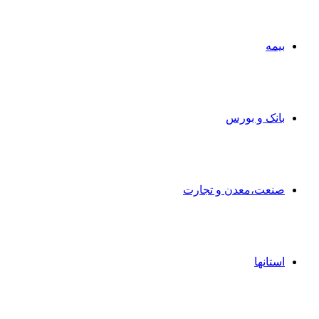
بیمه
بانک و بورس
صنعت،معدن و تجارت
استانها