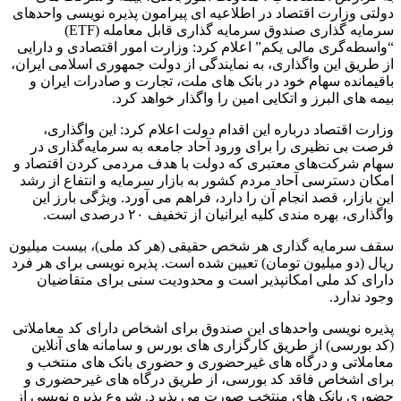
دولتی وزارت اقتصاد در اطلاعیه ای پیرامون پذیره ‏نویسی واحدهای
سرمایه ‏گذاری صندوق سرمایه‏ گذاری قابل معامله (ETF)
“واسطه‌گری مالی یکم” اعلام کرد: وزارت امور اقتصادی و دارایی
از طریق این واگذاری، به نمایندگی از دولت جمهوری اسلامی ایران،
باقیمانده سهام خود در بانک های ملت، تجارت و صادرات ایران و
بیمه ‏های البرز و اتکایی امین را واگذار خواهد کرد.
وزارت اقتصاد درباره این اقدام دولت اعلام کرد: این واگذاری،
فرصت بی ‏نظیری را برای ورود آحاد جامعه به سرمایه‌گذاری در
سهام شرکت‌های معتبری که دولت با هدف مردمی کردن اقتصاد و
امکان دسترسی آحاد مردم کشور به بازار سرمایه و انتفاع از رشد
این بازار، قصد انجام آن را دارد، فراهم می آورد. ویژگی بارز این
واگذاری، بهره ‏مندی کلیه ایرانیان از تخفیف ۲۰ درصدی است.
سقف سرمایه گذاری هر شخص حقیقی (هر کد ملی)، بیست میلیون
ریال (دو میلیون تومان) تعیین شده است. پذیره‏ نویسی برای هر فرد
دارای کد ملی امکان‏پذیر است و محدودیت سنی برای متقاضیان
وجود ندارد.
پذیره ‏نویسی واحدهای این صندوق برای اشخاص دارای کد معاملاتی
(کد بورسی) از طریق کارگزاری ‏های بورس و سامانه‏ های آنلاین
معاملاتی و درگاه ‏های غیرحضوری و حضوری بانک‏ های منتخب و
برای اشخاص فاقد کد بورسی، از طریق درگاه ‏های غیرحضوری و
حضوری بانک ‏های منتخب صورت می‏ پذیرد. شروع پذیره‏ نویسی از