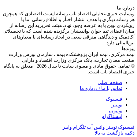
درباره‌ ما
وبسایت خبری-تحلیلی اقتصاد ناب رسانه‌ ایست اقتصادی که همچون
هر رسانه دیگری با هدف انتشار اخبار و اطلاع رسانی اما با
رویکردی نوین پا به عرصه وجود نهاد. هیئت تحریریه این رسانه از
میان اعضای تیم جوان نواندیشان برگزیده شده است که با تحصیلاتی
آکادمیک و دیدگاهی‌ مترقی سعی در ایجاد رسانه‌ای با معیار‌های
بین‌المللی دارد.
پیوندها
بیمه مرکزی، بیمه ایران پزوهشکده بیمه ، سازمان بورس وزارت
صنعت معدن تجارت، بانک مرکزی وزارت اقتصاد و دارایی
© تمامی حقوق مادی و معنوی سایت تا سال 2026 متعلق به پایگاه
خبری اقتصاد ناب است. |
صفحه اصلی
تماس با ما / درباره ما
فیسبوک
توییتر
یوتیوب
اینستاگرام
فیسبوک
توییتر
واتس آپ
تلگرام
وایبر
دکمه بازگشت به بالا