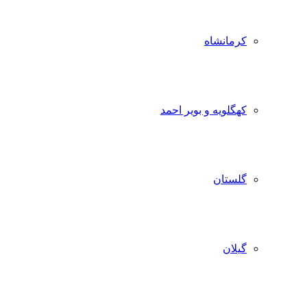
کرمانشاه
کهگلویه و بویر احمد
گلستان
گیلان