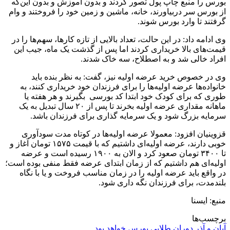
بورس را منبع چاپ پول تصور کردند و بدون آموزش و بدون این‌که
از بورس سر دربیاورند، خانه، ماشین و زمین خود را فروختند و وام
گرفتند تا وارد بورس شوند.
وی ادامه داد: در این حالت، تعداد بالایی از تازه کارها، سهم‌ها را در
قیمت‌های بالا خریداری کردند اما پس از گذشت یک ماه، جیب‌ این
افراد خالی شد و به اصطلاح، سه خاک شدند.
وی در خصوص خرید عرضه اولیه نیز، گفت: به نظر بنده باید
خانواده‌ها عرضه اولیه‌ها را برای فرزندان خود خریداری کنند، به
طوری که برای کودک خود ابتدا کد بورسی بگیرند و هر هفته یا
ماهانه مقداری عرضه اولیه بخرند تا پس از ۲۰ سال تبدیل به یک
سرمایه بزرگ شود و یک سرمایه گذاری برای فرزندان باشد.
قزوینیان افزود: معمولا عرضه اولیه‌ها در کوتاه مدت سودآوری
خوبی دارند، عرضه اولیه‌ای داشتیم که با قیمت ۱۵۷۵ تومان آغاز و
تا ۳۴۰۰ تومان صعود کرد و الان به ۱۹۰۰ رسیده است و عرضه
اولیه‌ای هم داشتیم که از زمان ابتدای عرضه فقط منفی بوده است؛
در واقع باید عرضه اولیه را در زمان مناسب فروخت و یا با نگاه
بلندمدت، برای فرزندان نگه داری شود.
منبع: ایسنا
برچسب‌ها
آبان و آذر دوران طلایی بورس خواهد بود