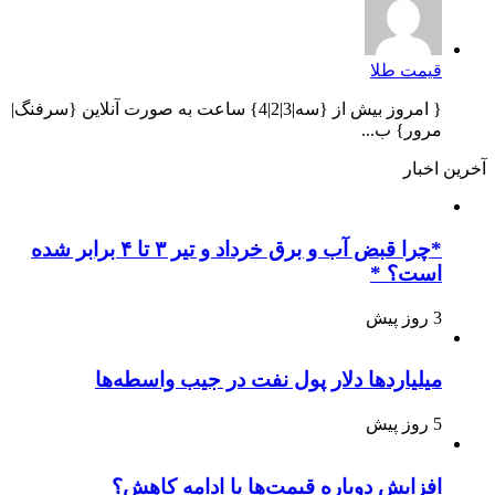
قیمت طلا
{ امروز بیش از {سه|3|2|4} ساعت به صورت آنلاین {سرفنگ|
مرور} ب...
آخرین اخبار
*چرا قبض آب و برق خرداد و تیر ۳ تا ۴ برابر شده
است؟ *
3 روز پیش
میلیاردها دلار پول نفت در جیب واسطه‌ها
5 روز پیش
افزایش دوباره قیمت‌ها یا ادامه کاهش؟