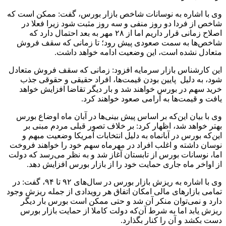
وی با اشاره به نوسانات شاخص بازار بورس، گفت: ممکن است که
شاخص از فردا دو روز منفی و سه روز مثبت شود زیرا فعلا در
اصلاح زمانی قرار داریم اما از ۲۸ مهر به بعد احتمال دارد که
شاخص‌ها به سمت صعودی پیش رود؛ تا زمانی که سقف فروش
متعادل نشده است، این وضعیت ادامه خواهد داشت.
این کارشناس بازار سرمایه افزود: زمانی که سقف فروش متعادل
شود، به دلیل پایین بودن قیمت‌ها، افراد حقیقی و حقوقی‌ جذب
خرید سهم در بورس خواهند شد و بار دیگر تقاضا افزایش خواهد
یافت و قیمت‌ها به آرامی صعود خواهند کرد.
وی با بیان این‌که بر اساس پیش بینی‌ها در آبان ماه اوضاع بورس
بهتر خواهد شد، اظهار کرد: بر خلاف تصور قبلی مردم مبنی بر
این‌که بورس در آبانماه به دلیل انتخابات آمریکا وضعیت مبهم و
نوسان داشته و اغلب افراد در مهرماه سهم خود را خواهند فروخت
اما، نوسانات بورس از تابستان آغاز شد و به نظر می‌رسد که دولت
از اواخر ماه جاری حمایت خود را از بازار بورس افزایش دهد.
وی با اشاره به ریزش بازار بورس در سال‌های ۹۲ تا ۹۴، گفت: در
تمامی بازارهای مالی امکان اتفاق هر رویدادی از جمله ریزش وجود
دارد و نمی‌توان منکر آن شد و حتی ممکن است بورس بار دیگر
ریزش یابد اما به شرط آن‌که دولت کاملا از حمایت بازار بورس
دست بکشد و آن را کنار بگذارد.