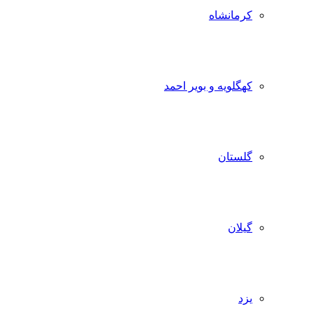
کرمانشاه
کهگلویه و بویر احمد
گلستان
گیلان
یزد