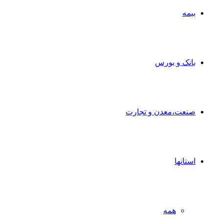
بیمه
بانک و بورس
صنعت،معدن و تجارت
استانها
همه