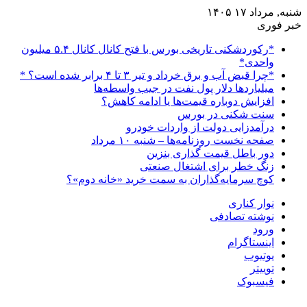
شنبه, مرداد ۱۷ ۱۴۰۵
خبر فوری
*رکوردشکنی تاریخی بورس با فتح کانال کانال ۵.۴ میلیون
واحدی*
*چرا قبض آب و برق خرداد و تیر ۳ تا ۴ برابر شده است؟ *
میلیاردها دلار پول نفت در جیب واسطه‌ها
افزایش دوباره قیمت‌ها یا ادامه کاهش؟
سنت شکنی در بورس
درآمدزایی دولت از واردات خودرو
صفحه نخست روزنامه‌ها – شنبه ۱۰ مرداد
دور باطل قیمت گذاری بنزین
زنگ خطر برای اشتغال صنعتی
کوچ سرمایه‌گذاران به سمت خرید «خانه دوم»؟
نوار کناری
نوشته تصادفی
ورود
اینستاگرام
یوتیوب
توییتر
فیسبوک