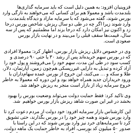
قزوینیان افزود: به همین دلیل است که باید سرمایه گذاری‌ها
بلندمدت باشد و معمولا هم برای کسانی که می‌خواهند به تازگی وارد
بورس شوند، گفته می‌شود که با سرمایه مازاد و دیدگاه بلندمدت
وارد شوند زیرا اگر چه در طی دو سال ریزش، شاخص بورس درجا
زد و اکنون نیز امکان دارد که درجا بزند اما مطمئنیم که پس از سه
سال، قیمت‌ها سقف قبلی را می‌بیند و در نهایت بازار بورس
صعودی است.
وی در خصوص دلایل ریزش بازار بورس، اظهار کرد: معمولا افرادی
که در بورس سهم خریده‌اند پس از رشد ۳۰ یا حتی ۹۰ درصدی و
کسب سود در طی این مدت، سهم خود را می‌فروشند و پول خود را
آزاد کرده و تبدیل به دارایی غیرریسکی هم‌چون زمین، آپارتمان، دلار،
طلا و سکه و … می‌کنند، این خروج از بورس عمده سهام‌داران با
ورود خریداران جدید همراه خواهد بود و این دوره که معمولا به خاطر
خروج سرمایه زیاد از بازار است منجر به ریزش خواهد شد.
وی تاکید کرد: فقط حمایت دولت می‌تواند وضعیت بورس را بهبود
بخشد در غیر این صورت شاهد ریزش بازار بورس خواهیم شد.
این کارشناس بازار سرمایه افزود: خود دولت از مردم دعوت کرد تا
وارد بورس شوند و همه چیز خود را در بورس بگذارند، حتی تشویق
کرد تا سرمایه‌های خرد نیز وارد بورس شوند که در این راستا با
صدور ۵۰ میلیون کد بورسی، افراد به خاطر حمایت یک ماهه دولت،