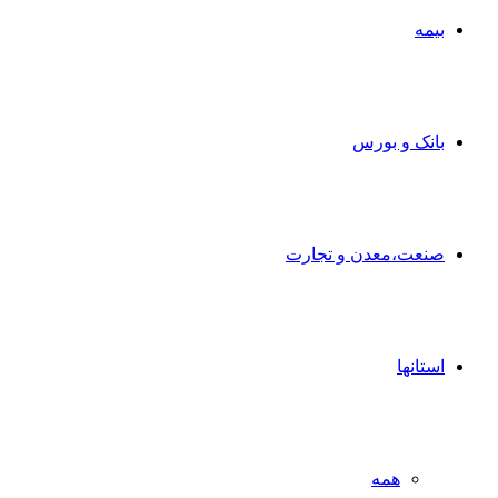
بیمه
بانک و بورس
صنعت،معدن و تجارت
استانها
همه