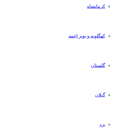
کرمانشاه
کهگلویه و بویر احمد
گلستان
گیلان
یزد