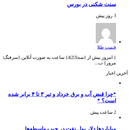
سنت شکنی در بورس
3 روز پیش
قیمت طلا
{ امروز بیش از {سه|3|2|4} ساعت به صورت آنلاین {سرفنگ|
مرور} ب...
آخرین اخبار
*چرا قبض آب و برق خرداد و تیر ۳ تا ۴ برابر شده
است؟ *
2 ساعت پیش
میلیاردها دلار پول نفت در جیب واسطه‌ها