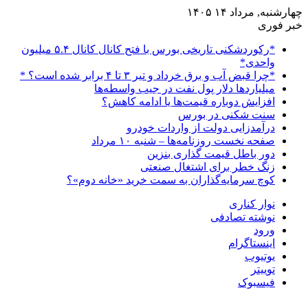
چهارشنبه, مرداد ۱۴ ۱۴۰۵
خبر فوری
*رکوردشکنی تاریخی بورس با فتح کانال کانال ۵.۴ میلیون
واحدی*
*چرا قبض آب و برق خرداد و تیر ۳ تا ۴ برابر شده است؟ *
میلیاردها دلار پول نفت در جیب واسطه‌ها
افزایش دوباره قیمت‌ها یا ادامه کاهش؟
سنت شکنی در بورس
درآمدزایی دولت از واردات خودرو
صفحه نخست روزنامه‌ها – شنبه ۱۰ مرداد
دور باطل قیمت گذاری بنزین
زنگ خطر برای اشتغال صنعتی
کوچ سرمایه‌گذاران به سمت خرید «خانه دوم»؟
نوار کناری
نوشته تصادفی
ورود
اینستاگرام
یوتیوب
توییتر
فیسبوک