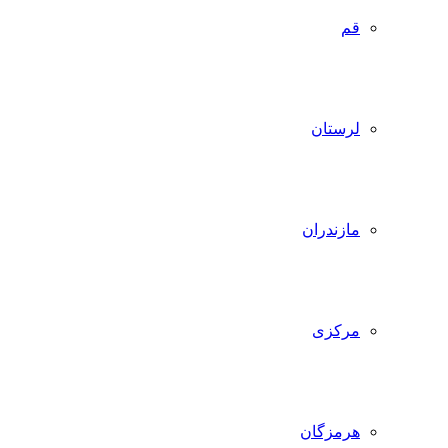
قم
لرستان
مازندران
مرکزی
هرمزگان