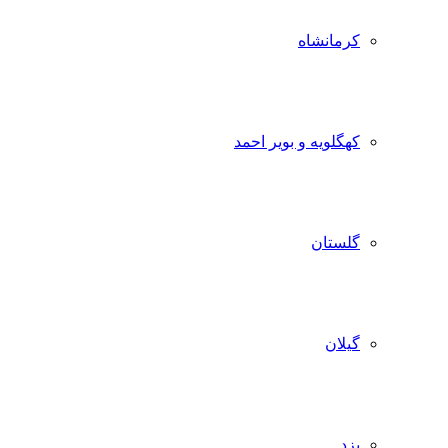
کرمانشاه
کهگلویه و بویر احمد
گلستان
گیلان
یزد