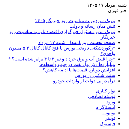
شنبه, مرداد ۱۷ ۱۴۰۵
خبر فوری
تبریک سردبیر به مناسبت روز خبرنگار۱۴۰۵
تنش میان رسانه و دولت
تبریک مدیر مسئول خبرگزاری اقتصاد ناب به مناسبت روز
خبرنگار
صفحه نخست روزنامه‌ها – شنبه ۱۷ مرداد
*رکوردشکنی تاریخی بورس با فتح کانال کانال ۵.۴ میلیون
واحدی*
*چرا قبض آب و برق خرداد و تیر ۳ تا ۴ برابر شده است؟ *
میلیاردها دلار پول نفت در جیب واسطه‌ها
افزایش دوباره قیمت‌ها یا ادامه کاهش؟
سنت شکنی در بورس
درآمدزایی دولت از واردات خودرو
نوار کناری
نوشته تصادفی
ورود
اینستاگرام
یوتیوب
توییتر
فیسبوک