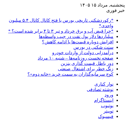
پنجشنبه, مرداد ۱۵ ۱۴۰۵
خبر فوری
*رکوردشکنی تاریخی بورس با فتح کانال کانال ۵.۴ میلیون
واحدی*
*چرا قبض آب و برق خرداد و تیر ۳ تا ۴ برابر شده است؟ *
میلیاردها دلار پول نفت در جیب واسطه‌ها
افزایش دوباره قیمت‌ها یا ادامه کاهش؟
سنت شکنی در بورس
درآمدزایی دولت از واردات خودرو
صفحه نخست روزنامه‌ها – شنبه ۱۰ مرداد
دور باطل قیمت گذاری بنزین
زنگ خطر برای اشتغال صنعتی
کوچ سرمایه‌گذاران به سمت خرید «خانه دوم»؟
نوار کناری
نوشته تصادفی
ورود
اینستاگرام
یوتیوب
توییتر
فیسبوک