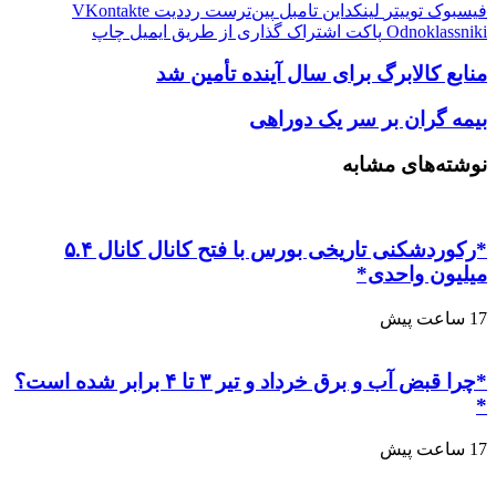
فیسبوک
توییتر
لینکداین
تامبل
‫پین‌ترست
‫رددیت
‫VKontakte
‫Odnoklassniki
پاکت
اشتراک گذاری از طریق ایمیل
چاپ
منابع کالابرگ برای سال آینده تأمین شد
بیمه گران بر سر یک دوراهی
نوشته‌های مشابه
*رکوردشکنی تاریخی بورس با فتح کانال کانال ۵.۴
میلیون واحدی*
17 ساعت پیش
*چرا قبض آب و برق خرداد و تیر ۳ تا ۴ برابر شده است؟
*
17 ساعت پیش