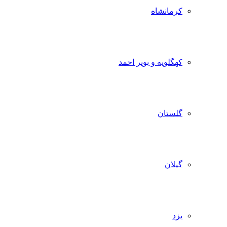
کرمانشاه
کهگلویه و بویر احمد
گلستان
گیلان
یزد