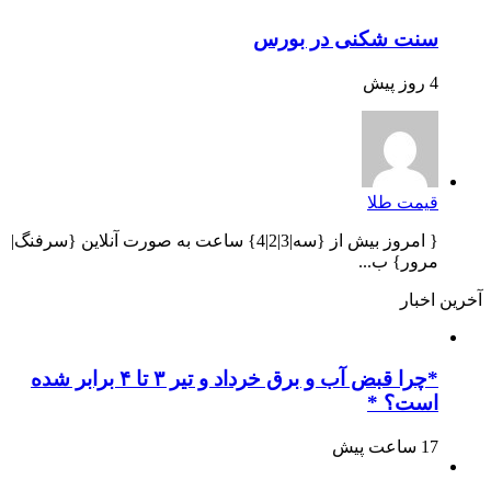
سنت شکنی در بورس
4 روز پیش
قیمت طلا
{ امروز بیش از {سه|3|2|4} ساعت به صورت آنلاین {سرفنگ|
مرور} ب...
آخرین اخبار
*چرا قبض آب و برق خرداد و تیر ۳ تا ۴ برابر شده
است؟ *
17 ساعت پیش