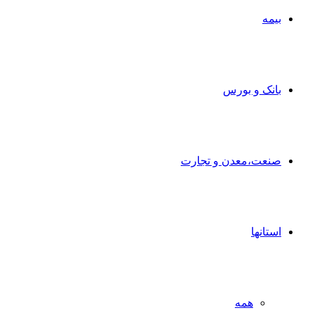
بیمه
بانک و بورس
صنعت،معدن و تجارت
استانها
همه