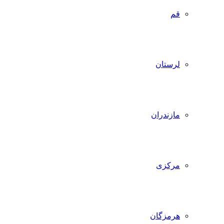
قم
لرستان
مازندران
مرکزی
هرمزگان