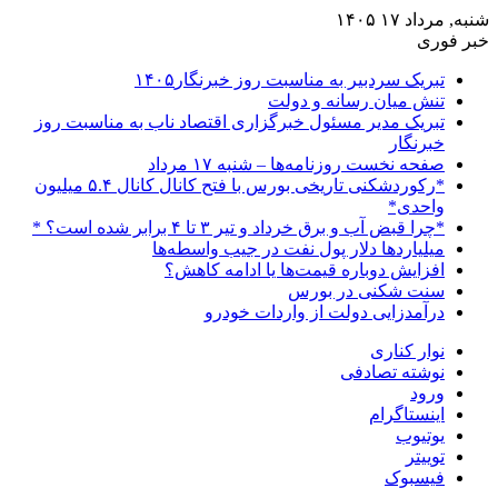
شنبه, مرداد ۱۷ ۱۴۰۵
خبر فوری
تبریک سردبیر به مناسبت روز خبرنگار۱۴۰۵
تنش میان رسانه و دولت
تبریک مدیر مسئول خبرگزاری اقتصاد ناب به مناسبت روز
خبرنگار
صفحه نخست روزنامه‌ها – شنبه ۱۷ مرداد
*رکوردشکنی تاریخی بورس با فتح کانال کانال ۵.۴ میلیون
واحدی*
*چرا قبض آب و برق خرداد و تیر ۳ تا ۴ برابر شده است؟ *
میلیاردها دلار پول نفت در جیب واسطه‌ها
افزایش دوباره قیمت‌ها یا ادامه کاهش؟
سنت شکنی در بورس
درآمدزایی دولت از واردات خودرو
نوار کناری
نوشته تصادفی
ورود
اینستاگرام
یوتیوب
توییتر
فیسبوک