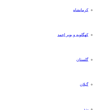
کرمانشاه
کهگلویه و بویر احمد
گلستان
گیلان
یزد